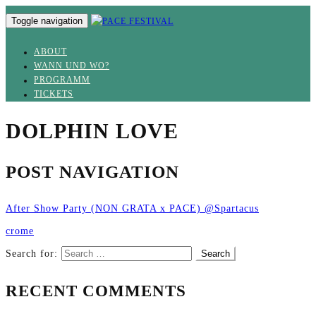
Toggle navigation
ABOUT
WANN UND WO?
PROGRAMM
TICKETS
DOLPHIN LOVE
POST NAVIGATION
After Show Party (NON GRATA x PACE) @Spartacus
crome
Search for:
RECENT COMMENTS